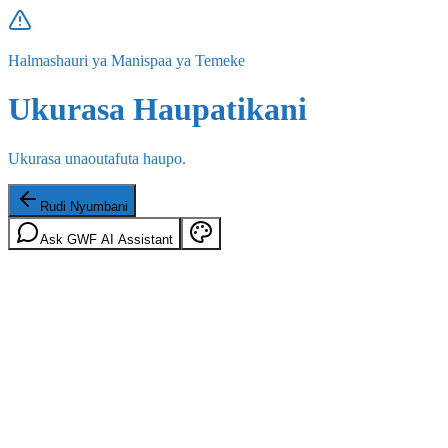
Halmashauri ya Manispaa ya Temeke
Ukurasa Haupatikani
Ukurasa unaoutafuta haupo.
Rudi Nyumbani
Ask GWF AI Assistant