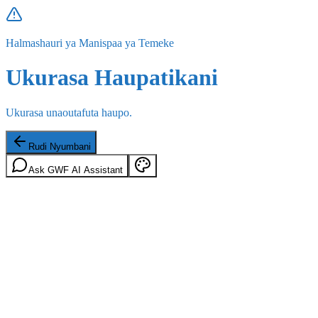
Halmashauri ya Manispaa ya Temeke
Ukurasa Haupatikani
Ukurasa unaoutafuta haupo.
Rudi Nyumbani
Ask GWF AI Assistant