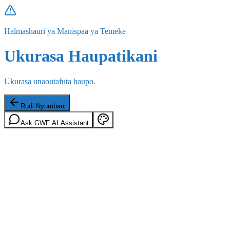
Halmashauri ya Manispaa ya Temeke
Ukurasa Haupatikani
Ukurasa unaoutafuta haupo.
Rudi Nyumbani
Ask GWF AI Assistant