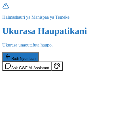
Halmashauri ya Manispaa ya Temeke
Ukurasa Haupatikani
Ukurasa unaoutafuta haupo.
Rudi Nyumbani
Ask GWF AI Assistant