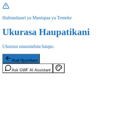
Halmashauri ya Manispaa ya Temeke
Ukurasa Haupatikani
Ukurasa unaoutafuta haupo.
Rudi Nyumbani
Ask GWF AI Assistant