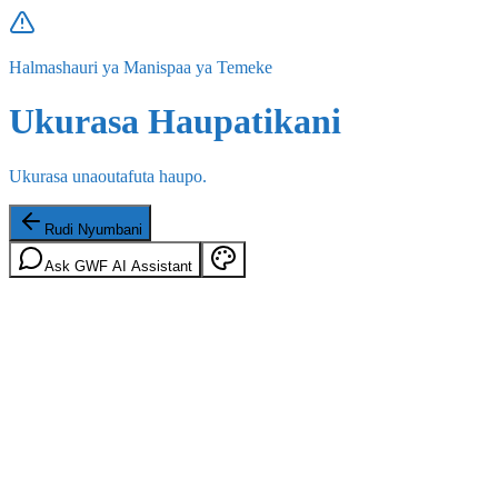
Halmashauri ya Manispaa ya Temeke
Ukurasa Haupatikani
Ukurasa unaoutafuta haupo.
Rudi Nyumbani
Ask GWF AI Assistant