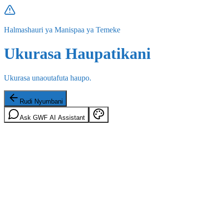
Halmashauri ya Manispaa ya Temeke
Ukurasa Haupatikani
Ukurasa unaoutafuta haupo.
Rudi Nyumbani
Ask GWF AI Assistant