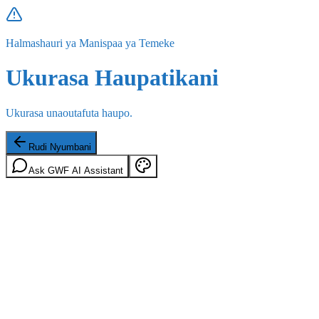
Halmashauri ya Manispaa ya Temeke
Ukurasa Haupatikani
Ukurasa unaoutafuta haupo.
Rudi Nyumbani
Ask GWF AI Assistant