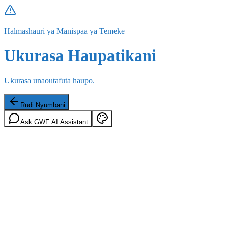
Halmashauri ya Manispaa ya Temeke
Ukurasa Haupatikani
Ukurasa unaoutafuta haupo.
Rudi Nyumbani
Ask GWF AI Assistant