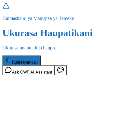
Halmashauri ya Manispaa ya Temeke
Ukurasa Haupatikani
Ukurasa unaoutafuta haupo.
Rudi Nyumbani
Ask GWF AI Assistant