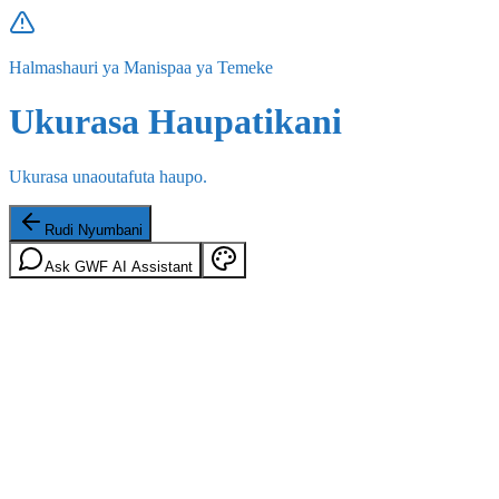
Halmashauri ya Manispaa ya Temeke
Ukurasa Haupatikani
Ukurasa unaoutafuta haupo.
Rudi Nyumbani
Ask GWF AI Assistant