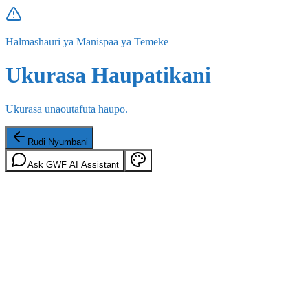
Halmashauri ya Manispaa ya Temeke
Ukurasa Haupatikani
Ukurasa unaoutafuta haupo.
Rudi Nyumbani
Ask GWF AI Assistant