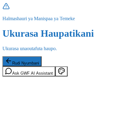
Halmashauri ya Manispaa ya Temeke
Ukurasa Haupatikani
Ukurasa unaoutafuta haupo.
Rudi Nyumbani
Ask GWF AI Assistant