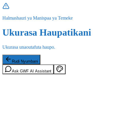
Halmashauri ya Manispaa ya Temeke
Ukurasa Haupatikani
Ukurasa unaoutafuta haupo.
Rudi Nyumbani
Ask GWF AI Assistant