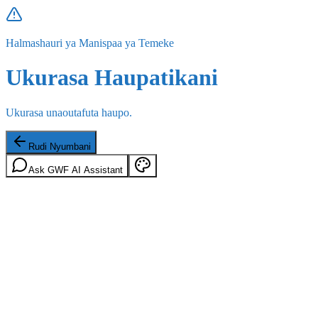
Halmashauri ya Manispaa ya Temeke
Ukurasa Haupatikani
Ukurasa unaoutafuta haupo.
Rudi Nyumbani
Ask GWF AI Assistant