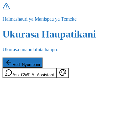
Halmashauri ya Manispaa ya Temeke
Ukurasa Haupatikani
Ukurasa unaoutafuta haupo.
Rudi Nyumbani
Ask GWF AI Assistant