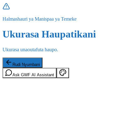
Halmashauri ya Manispaa ya Temeke
Ukurasa Haupatikani
Ukurasa unaoutafuta haupo.
Rudi Nyumbani
Ask GWF AI Assistant