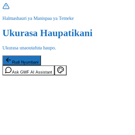
Halmashauri ya Manispaa ya Temeke
Ukurasa Haupatikani
Ukurasa unaoutafuta haupo.
Rudi Nyumbani
Ask GWF AI Assistant