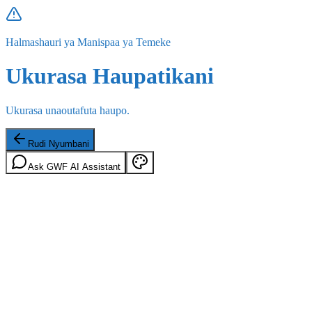
Halmashauri ya Manispaa ya Temeke
Ukurasa Haupatikani
Ukurasa unaoutafuta haupo.
Rudi Nyumbani
Ask GWF AI Assistant