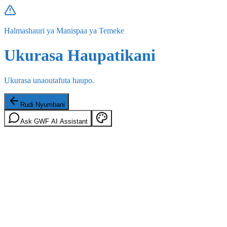
Halmashauri ya Manispaa ya Temeke
Ukurasa Haupatikani
Ukurasa unaoutafuta haupo.
Rudi Nyumbani
Ask GWF AI Assistant