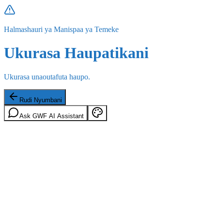
Halmashauri ya Manispaa ya Temeke
Ukurasa Haupatikani
Ukurasa unaoutafuta haupo.
Rudi Nyumbani
Ask GWF AI Assistant