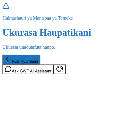
Halmashauri ya Manispaa ya Temeke
Ukurasa Haupatikani
Ukurasa unaoutafuta haupo.
Rudi Nyumbani
Ask GWF AI Assistant