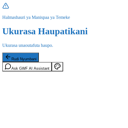
Halmashauri ya Manispaa ya Temeke
Ukurasa Haupatikani
Ukurasa unaoutafuta haupo.
Rudi Nyumbani
Ask GWF AI Assistant