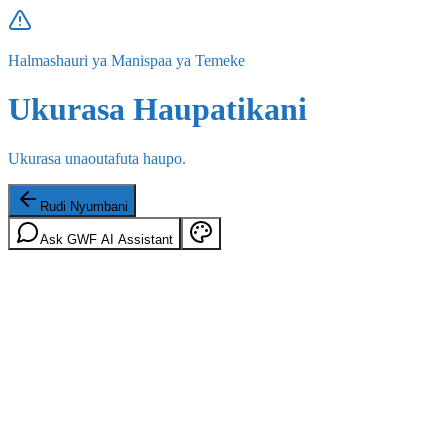
Halmashauri ya Manispaa ya Temeke
Ukurasa Haupatikani
Ukurasa unaoutafuta haupo.
Rudi Nyumbani
Ask GWF AI Assistant