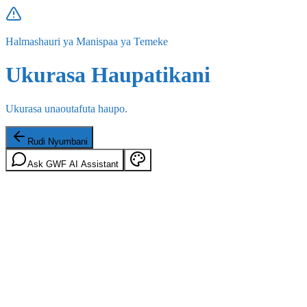
Halmashauri ya Manispaa ya Temeke
Ukurasa Haupatikani
Ukurasa unaoutafuta haupo.
Rudi Nyumbani
Ask GWF AI Assistant