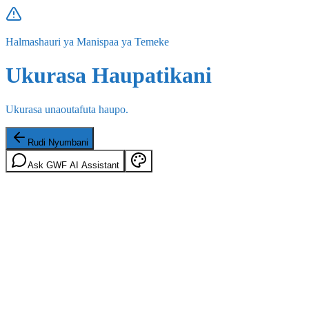
Halmashauri ya Manispaa ya Temeke
Ukurasa Haupatikani
Ukurasa unaoutafuta haupo.
Rudi Nyumbani
Ask GWF AI Assistant