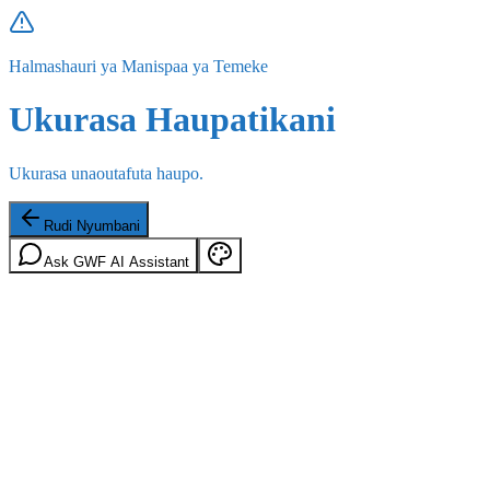
Halmashauri ya Manispaa ya Temeke
Ukurasa Haupatikani
Ukurasa unaoutafuta haupo.
Rudi Nyumbani
Ask GWF AI Assistant