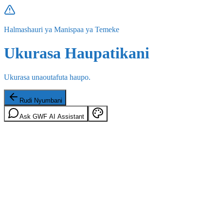
Halmashauri ya Manispaa ya Temeke
Ukurasa Haupatikani
Ukurasa unaoutafuta haupo.
Rudi Nyumbani
Ask GWF AI Assistant