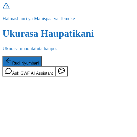
Halmashauri ya Manispaa ya Temeke
Ukurasa Haupatikani
Ukurasa unaoutafuta haupo.
Rudi Nyumbani
Ask GWF AI Assistant