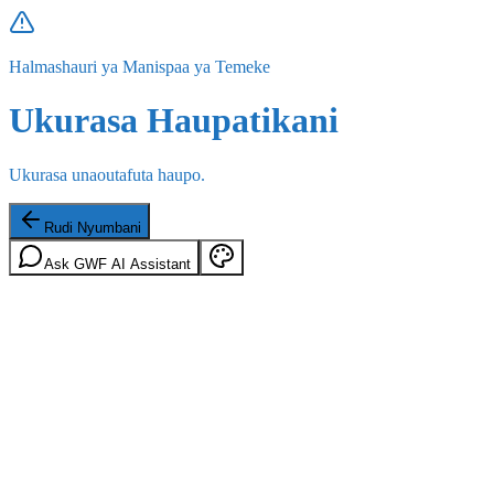
Halmashauri ya Manispaa ya Temeke
Ukurasa Haupatikani
Ukurasa unaoutafuta haupo.
Rudi Nyumbani
Ask GWF AI Assistant