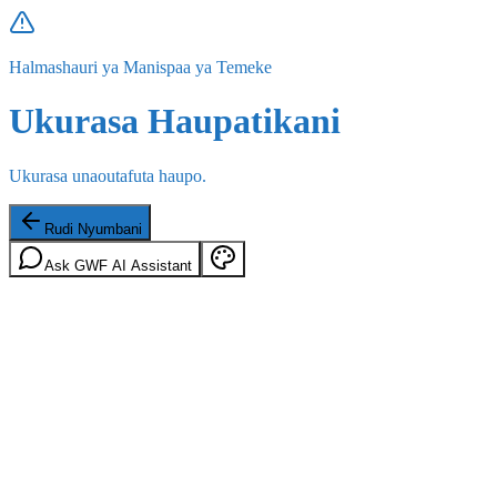
Halmashauri ya Manispaa ya Temeke
Ukurasa Haupatikani
Ukurasa unaoutafuta haupo.
Rudi Nyumbani
Ask GWF AI Assistant